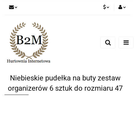
PLN
Zaloguj się
Zarejestruj się
EUR
Dodaj zgłoszenie
CZK
Niebieskie pudełka na buty zestaw
organizerów 6 sztuk do rozmiaru 47