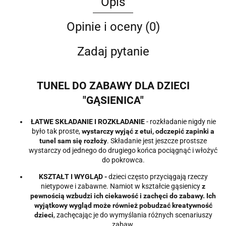
Opis
Opinie i oceny (0)
Zadaj pytanie
TUNEL DO ZABAWY DLA DZIECI
"GĄSIENICA"
ŁATWE SKŁADANIE I ROZKŁADANIE
- rozkładanie nigdy nie
było tak proste,
wystarczy wyjąć z etui, odczepić zapinki a
tunel sam się rozłoży
. Składanie jest jeszcze prostsze
wystarczy od jednego do drugiego końca pociągnąć i włożyć
do pokrowca.
K
SZTAŁT I WYGLĄD
-
dzieci często przyciągają rzeczy
nietypowe i zabawne. Namiot w kształcie gąsienicy
z
pewnością wzbudzi ich ciekawość i zachęci do zabawy. Ich
wyjątkowy wygląd może również pobudzać kreatywność
dzieci
, zachęcając je do wymyślania różnych scenariuszy
zabaw.