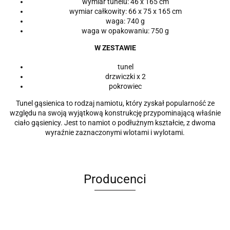
wymiar tunelu: 46 x 165 cm
wymiar całkowity: 66 x 75 x 165 cm
waga: 740 g
waga w opakowaniu: 750 g
W ZESTAWIE
tunel
drzwiczki x 2
pokrowiec
Tunel gąsienica to rodzaj namiotu, który zyskał popularność ze
względu na swoją wyjątkową konstrukcję przypominającą właśnie
ciało gąsienicy. Jest to namiot o podłużnym kształcie, z dwoma
wyraźnie zaznaczonymi wlotami i wylotami.
Producenci