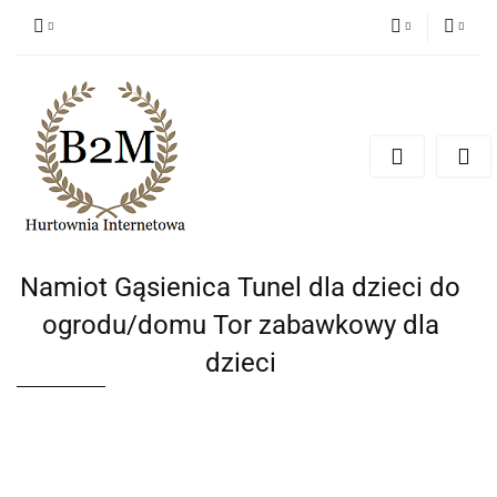
PLN
Zaloguj się
Zarejestruj się
EUR
Dodaj zgłoszenie
CZK
Namiot Gąsienica Tunel dla dzieci do
ogrodu/domu Tor zabawkowy dla
dzieci