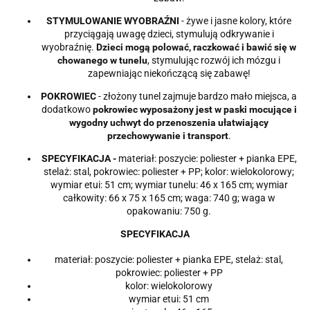
STYMULOWANIE WYOBRAŹNI
- żywe i jasne kolory, które
przyciągają uwagę dzieci, stymulują odkrywanie i
wyobraźnię.
Dzieci mogą polować, raczkować i bawić się w
chowanego w tunelu
, stymulując rozwój ich mózgu i
zapewniając niekończącą się zabawę!
POKROWIEC
- złożony tunel zajmuje bardzo mało miejsca, a
dodatkowo
pokrowiec wyposażony jest w paski mocujące i
wygodny uchwyt do przenoszenia ułatwiający
przechowywanie i transport
.
SPECYFIKACJA -
materiał: poszycie: poliester + pianka EPE,
stelaż: stal, pokrowiec: poliester + PP; kolor: wielokolorowy;
wymiar etui: 51 cm; wymiar tunelu: 46 x 165 cm; wymiar
całkowity: 66 x 75 x 165 cm; waga: 740 g; waga w
opakowaniu: 750 g.
SPECYFIKACJA
materiał: poszycie: poliester + pianka EPE, stelaż: stal,
pokrowiec: poliester + PP
kolor: wielokolorowy
wymiar etui: 51 cm