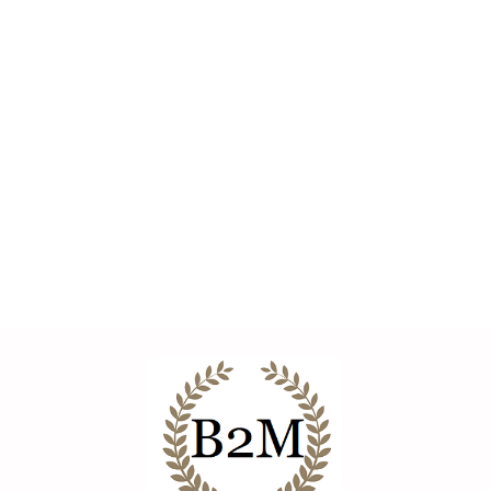
BITUXX
Dziecięcy duży
Drabinka
kojec dla dzieci
gimnastyczna z
Drabinka plac zabaw
150cm bardzo
--,--
dodatkowymi
dla dzieci drewniany z
solidne
--,--
elementami kącik
linami 220cm
wykonanie
--,--
zabaw 220cm
Zjeżdzalnia +
huśtawka
CRYFOG