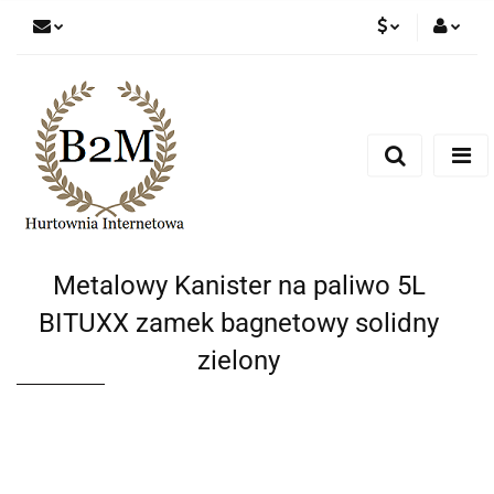
PLN
Zaloguj się
Zarejestruj się
EUR
Dodaj zgłoszenie
CZK
Metalowy Kanister na paliwo 5L
BITUXX zamek bagnetowy solidny
zielony