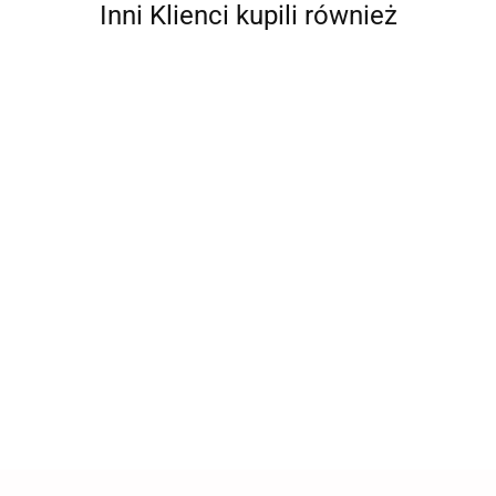
Inni Klienci kupili również
BITUXX
Solidny Lejek
Lejek Stalowy
Uszczelka
Karnistry na
do paliwa
do Kanistrów
kauczukowa
paliwo 3x
kanistra
Bituxx z
do kanistra
kanister na
--,--
--,--
--,--
--,--
benzyny do
Uszczelką do
metalowego
benzynę
tankowania z
Tankowania
Bituxx
paliwo 5L
uszczelką
Wlew Kanistra
uniwersalna
zamek
BITUXX
zapasowa
bagnetowy
blokujący