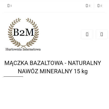
PLN
Zaloguj się
Zarejestruj się
EUR
Dodaj zgłoszenie
CZK
MĄCZKA BAZALTOWA - NATURALNY
NAWÓZ MINERALNY 15 kg