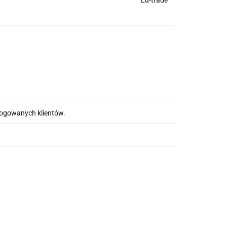
Eu-trade
alogowanych klientów.