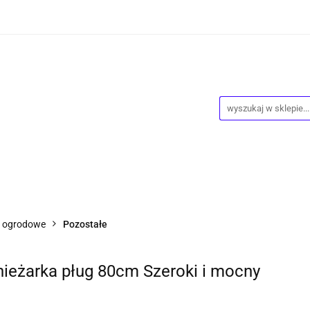
wości
Wyprzedaż
Kontakt
O Nas
Dropshipping
owy
Blog
ntakt
O Nas
Dropshipping
Program lojalnościowy
a ogrodowe
Pozostałe
nieżarka pług 80cm Szeroki i mocny