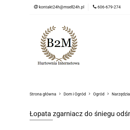
kontakt24h@msell24h.pl
606-679-274
Kategorie
No
Program lojalności
Kategorie
Nowości
Wyprzedaż
Ko
Strona główna
Dom i Ogród
Ogród
Narzędzi
Łopata zgarniacz do śniegu odś