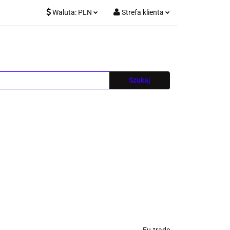
Waluta:
PLN
Strefa klienta
PLN
Zaloguj się
EUR
Zarejestruj się
CZK
Dodaj zgłoszenie
Blog