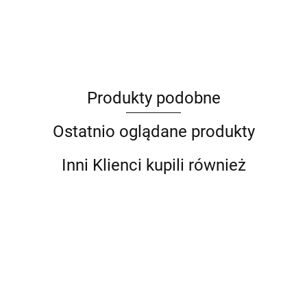
ANIMEL
Produkty podobne
Barut
Ostatnio oglądane produkty
Inni Klienci kupili również
Siekiera
S