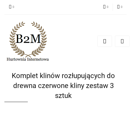
PLN
Zaloguj się
Zarejestruj się
EUR
Dodaj zgłoszenie
CZK
Komplet klinów rozłupujących do
drewna czerwone kliny zestaw 3
sztuk