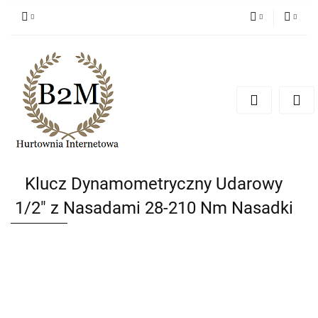
PLN
Zaloguj się
Zarejestruj się
EUR
Dodaj zgłoszenie
CZK
Klucz Dynamometryczny Udarowy
1/2" z Nasadami 28-210 Nm Nasadki