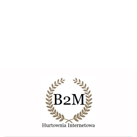
Klucz Dynamometryczny do kół 28-210Nm + nasadki
Zestaw 1/2" BITUXX
Elexus
--,--
Eu-trade
Evoma