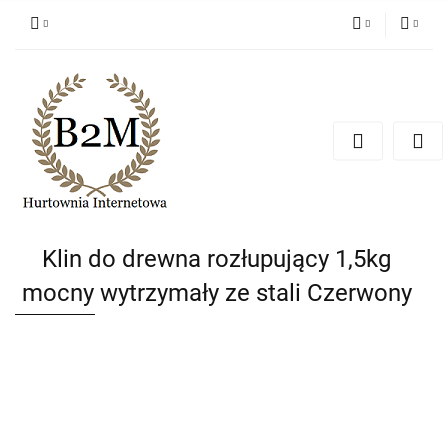
PLN
Zaloguj się
Zarejestruj się
EUR
Dodaj zgłoszenie
CZK
Klin do drewna rozłupujący 1,5kg
mocny wytrzymały ze stali Czerwony