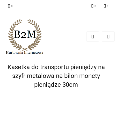
PLN
Zaloguj się
Zarejestruj się
EUR
Dodaj zgłoszenie
CZK
Kasetka do transportu pieniędzy na
szyfr metalowa na bilon monety
pieniądze 30cm