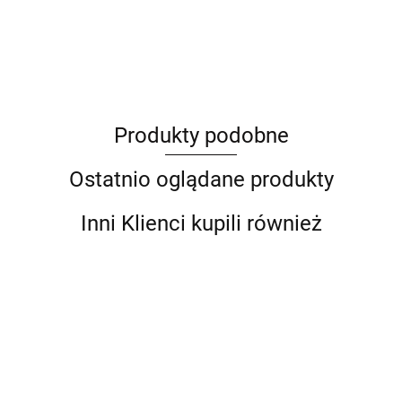
ANIMEL
Produkty podobne
Barut
Ostatnio oglądane produkty
Inni Klienci kupili również
Kasetka
Jasno-