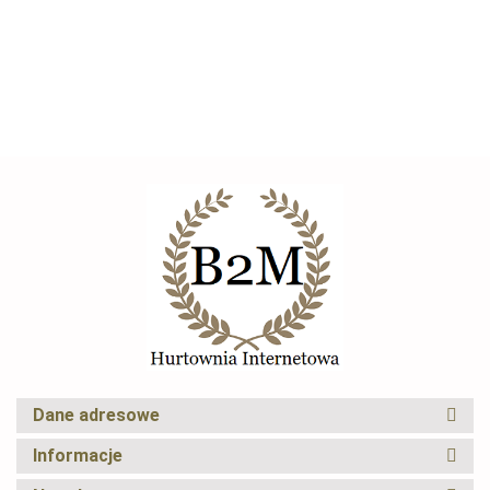
pomarańczowa
--,--
lodu Srebrna do
do lodów
barowa
Wydajn
maszyna do
domu/restauracji
15kg
do firmy
Maszyn
kostek lodu
domowa
do kost
stołowa
CRYFOG
Elexus
Dane adresowe
Informacje