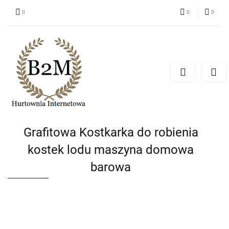
PLN
Zaloguj się
Zarejestruj się
EUR
Dodaj zgłoszenie
CZK
Grafitowa Kostkarka do robienia
kostek lodu maszyna domowa
barowa