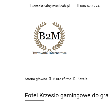
kontakt24h@msell24h.pl
606-679-274
Kategorie
Now
Program lojalności
Kategorie
Nowości
Wyprzedaż
Ko
Strona główna
Biuro i firma
Fotele
Fotel Krzesło gamingowe do gr