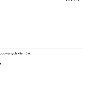
CRYFOG
alogowanych klientów.
y