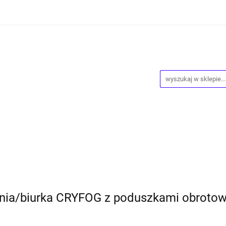
ości
Wyprzedaż
Kontakt
O Nas
Dropshipping
owy
Blog
ntakt
O Nas
Dropshipping
Program lojalnościowy
ania/biurka CRYFOG z poduszkami obroto