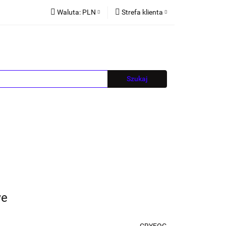
Waluta:
PLN
Strefa klienta
PLN
Zaloguj się
EUR
Zarejestruj się
CZK
Dodaj zgłoszenie
Blog
we