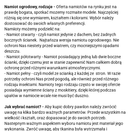
Namiot ogrodowy, rodzaje -
Oferta namiotów na rynku jest na
prawdę bogata, spotkać mozemy rozmaite modele. Najczęściej
różnią się one wymiarem, kształtem i kolorami. Wybór należy
dostosować do swoich własnych preferencji.
Namiioty możemy podzielić na:
- Namiot otwarty - czyli namiot jedynie z dachem, bez żadnych
bocznych ścianek. Najtańsza wersja namiotu ogrodowego. Nie
ochroni Nas niestety przed wiatrem, czy mocniejszymi opadami
deszczu.
- Namiot półotwarty - Namiot posiadający jedną lub dwie boczne
ścianki, dzięki czemu jest w stanie zapeewnić Nam całkiem dobrą
ochronę przed różnymi warunkami atmosferycznymi.
- Namiot pełny - czyli model ze scianką z każdej ze stron. W razie
potrzeby ochroni Nas przed pogodą, ale również przed różnego
rodzaju insektami. Namioty tego rodzaju często w swojej ofercie
posiadaja wymienne ściany z moskitiery, dzięki której podczas
upałów w namiocie wcale nie musi być duszno.
Jak wybrać namiot? -
Aby kupic dobry pawilon należy zwrócić
uwagę na klika bardzo ważnych parametrów. Przede wszystkim na
wielkość i kształt, oraz dopasować je do swoich potrzeb.
Nastepnym ważnym aspektem wyboru namiotu jest materiał jego
wykonania. Zwróć uwagę, aby tkanina była wytrzymała i