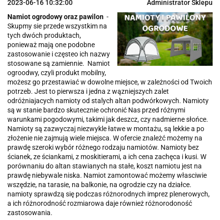
2023-06-16 10:32:00
Administrator Sklepu
Namiot ogrodowy oraz pawilon
-
Skupmy sie przede wszystkim na
tych dwóch produktach,
ponieważ mają one podobne
zastosowanie i częsteo ich nazwy
stosowane są zamiennie. Namiot
ogroodwy, czyli produkt mobilny,
możesz go przestawiać w dowolne miejsce, w zależności od Twoich
potrzeb. Jest to pierwsza i jedna z wązniejszych zalet
odróżniajacych namioty od stalych altan podwórkowych. Namioty
są w stanie bardzo skutecznie ochronić Nas przed różnymi
warunkami pogodowymi, takimi jak deszcz, czy nadmierne słońce.
Namioty są zazwyczaj niezwykle łatwe w montażu, są lekkie a po
złożenie nie zajmują wiele miejsca. W ofercie znależć możemy na
prawdę szeroki wybór różnego rodzaju namiotów. Namioty bez
ścianek, ze ściankami, z moskitierami, a ich cena zachęca i kusi. W
porównaniu do altan stawianych na stałe, koszt namiotu jest na
prawdę niebywale niska. Namiot zamontować możemy własciwie
wszędzie, na tarasie, na balkonie, na ogrodzie czy na działce.
namioty sprawdzą się podczas różnorodnych imprez plenerowych,
a ich różnorodność rozmiarowa daje również różnorodoność
zastosowania.