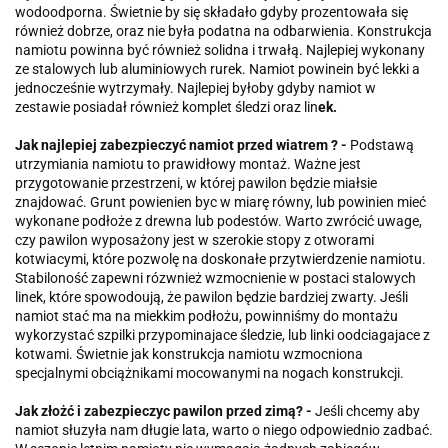
wodoodporna. Świetnie by się składało gdyby prozentowała się
również dobrze, oraz nie była podatna na odbarwienia. Konstrukcja
namiotu powinna być również solidna i trwałą. Najlepiej wykonany
ze stalowych lub aluminiowych rurek. Namiot powinein być lekki a
jednocześnie wytrzymały. Najlepiej byłoby gdyby namiot w
zestawie posiadał również komplet śledzi oraz lin
ek.
Jak najlepiej zabezpieczyć namiot przed wiatrem ? -
Podstawą
utrzymiania namiotu to prawidłowy montaż. Ważne jest
przygotowanie przestrzeni, w której pawilon będzie miałsie
znajdować. Grunt powienien byc w miarę równy, lub powinien mieć
wykonane podłoże z drewna lub podestów. Warto zwrócić uwage,
czy pawilon wyposażony jest w szerokie stopy z otworami
kotwiacymi, które pozwolę na doskonałe przytwierdzenie namiotu.
Stabiloność zapewni rózwnież wzmocnienie w postaci stalowych
linek, które spowodoują, że pawilon będzie bardziej zwarty. Jeśli
namiot stać ma na miekkim podłożu, powinniśmy do montażu
wykorzystać szpilki przypominajace śledzie, lub linki oodciagajace z
kotwami. Świetnie jak konstrukcja namiotu wzmocniona
specjalnymi obciążnikami mocowanymi na nogach konstrukcji.
Jak złożć i zabezpieczyc pawilon przed zimą? -
Jeśli chcemy aby
namiot słuzyła nam długie lata, warto o niego odpowiednio zadbać.