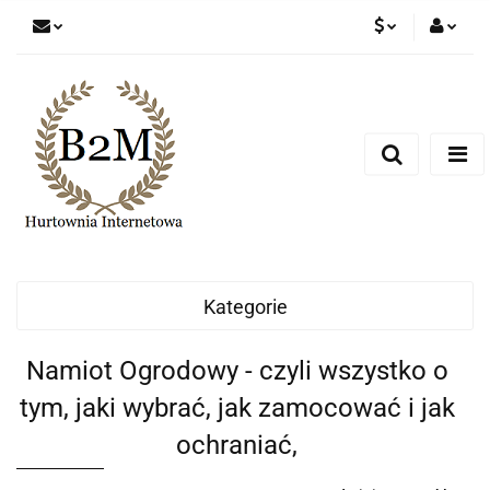
PLN
Zaloguj się
Zarejestruj się
EUR
Dodaj zgłoszenie
CZK
Kategorie
Namiot Ogrodowy - czyli wszystko o
tym, jaki wybrać, jak zamocować i jak
ochraniać,