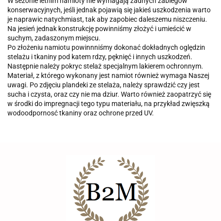
W sezonie letnim namioty nie wymagają żadnych zabiegów
konserwacyjnych, jeśli jednak pojawią się jakieś uszkodzenia warto
je naprawic natychmiast, tak aby zapobiec daleszemu niszczeniu.
Na jesień jednak konstrukcję powinniśmy złożyć i umieścić w
suchym, zadaszonym miejscu.
Po złożeniu namiotu powinnniśmy dokonać dokładnych oględzin
stelażu i tkaniny pod katem rdzy, pęknięć i innych uszkodzeń.
Następnie należy pokryc stelaż specjalnym lakierem ochronnym.
Materiał, z którego wykonany jest namiot również wymaga Naszej
uwagi. Po zdjęciu plandeki ze stelaża, należy sprawdzić czy jest
sucha i czysta, oraz czy nie ma dziur. Warto również zaopatrzyć się
w środki do impregnacji tego typu materiału, na przykład zwięszką
wodoodpornosć tkaniny oraz ochrone przed UV.