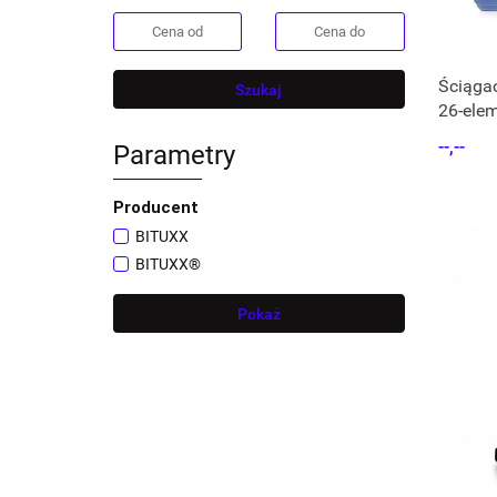
Ściągac
Szukaj
26-ele
Bituxx
--,--
Parametry
Producent
BITUXX
BITUXX®
Pokaż