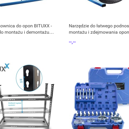
ownica do opon BITUXX -
Narzędzie do łatwego podnos
 do montażu i demontażu
montażu i zdejmowania opon
otocyklowych i
pojazdów
--,--
hodowych