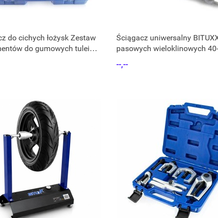
z do cichych łożysk Zestaw
Ściągacz uniwersalny BITUXX
mentów do gumowych tulei
pasowych wieloklinowych 40
168mm
--,--