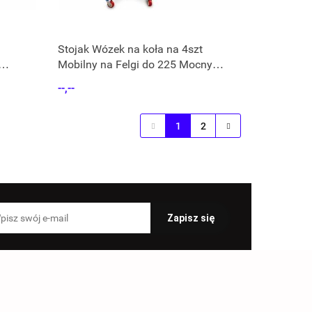
Stojak Wózek na koła na 4szt
Mobilny na Felgi do 225 Mocny
stelaż
--,--
1
2