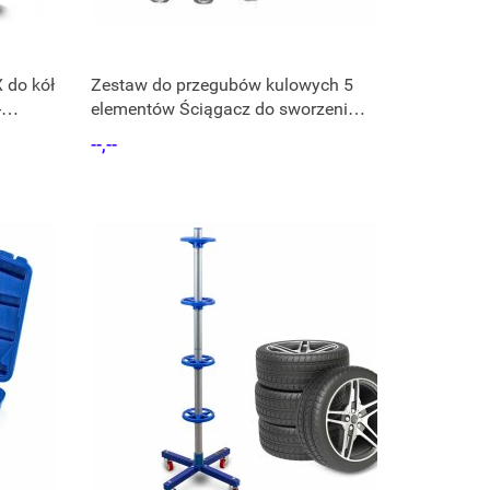
 do kół
Zestaw do przegubów kulowych 5
-
elementów Ściągacz do sworzeni
widelec
--,--