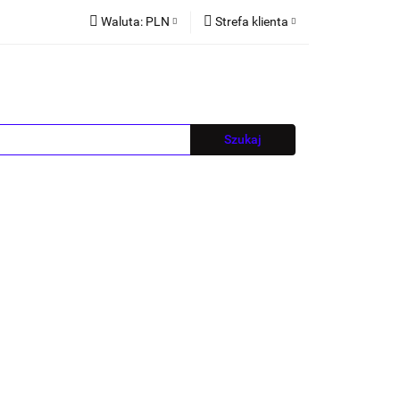
Waluta:
PLN
Strefa klienta
PLN
Zaloguj się
EUR
Zarejestruj się
CZK
Dodaj zgłoszenie
Blog