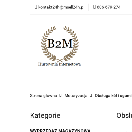
kontakt24h@msell24h.pl
606-679-274
Kategorie
Now
Program lojalności
Kategorie
Nowości
Wyprzedaż
Ko
Strona główna
Motoryzacja
Obsługa kół i ogum
Kategorie
Obsł
WYPRZEDAŻ MAGAZYNOWA