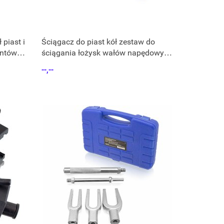
 piast i
Ściągacz do piast kół zestaw do
ntów w
ściągania łożysk wałów napędowych
12-elem
--,--