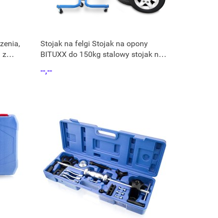
zenia,
Stojak na felgi Stojak na opony
 z
BITUXX do 150kg stalowy stojak na
kołach
--,--