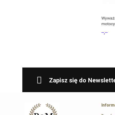
Wyważa
motocy
Stabiln
--,--
Zapisz się do Newslett
Inform