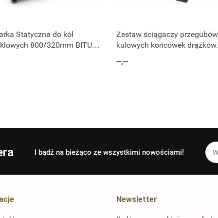
rka Statyczna do kół
Zestaw ściągaczy przegubów
klowych 800/320mm BITUXX
kulowych końcówek drążków
a do felg
kierowniczych 6el
--,--
era
I bądź na bieżąco ze wszystkimi nowościami!
acje
Newsletter