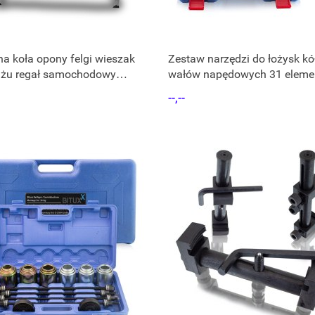
na koła opony felgi wieszak
Zestaw narzędzi do łożysk kół
ażu regał samochodowy
wałów napędowych 31 eleme
 150kg
walizce
--,--