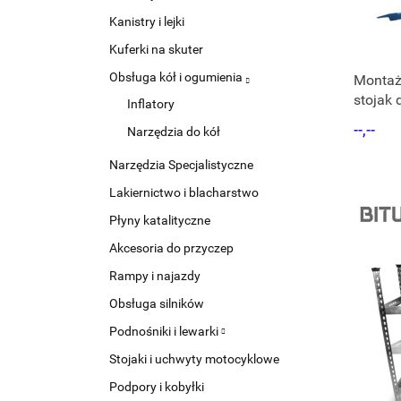
Kanistry i lejki
Kuferki na skuter
Obsługa kół i ogumienia
Montaż
stojak
Inflatory
opon m
--,--
Narzędzia do kół
samoc
Narzędzia Specjalistyczne
Lakiernictwo i blacharstwo
Płyny katalityczne
Akcesoria do przyczep
Rampy i najazdy
Obsługa silników
Podnośniki i lewarki
Stojaki i uchwyty motocyklowe
Podpory i kobyłki